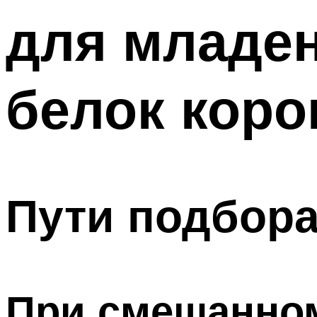
для младен
белок коро
Пути подбора
При смешанно