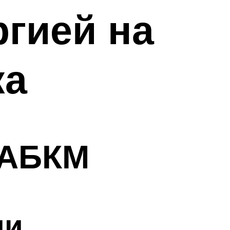
ргией на
ка
 АБКМ
ии