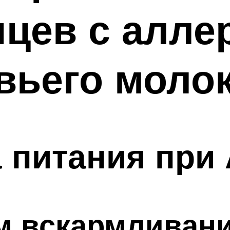
цев с алле
вьего моло
 питания при
м вскармливан