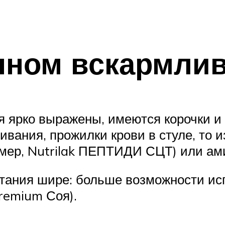
нном вскармли
я ярко выражены, имеются корочки и 
вания, прожилки крови в стуле, то и
имер, Nutrilak ПЕПТИДИ СЦТ) или ам
тания шире: больше возможности ис
remium Соя).