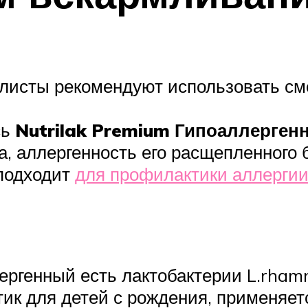
листы рекомендуют использовать см
сь
Nutrilak Premium Гипоаллерген
, аллергенность его расщепленного б
 подходит
для профилактики аллергии
лергенный есть лактобактерии L.rham
ик для детей с рождения, применяет