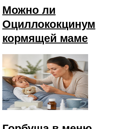
Можно ли
Оциллококцинум
кормящей маме
Горбуша в меню