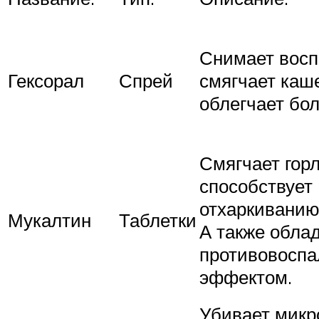
Снимает восп
Гексорал
Спрей
смягчает каш
облегчает бол
Смягчает горл
способствует
отхаркиванию
Мукалтин
Таблетки
А также обла
противовосп
эффектом.
Убивает микр