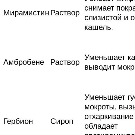
снимает покр
Мирамистин
Раствор
слизистой и 
кашель.
Уменьшает к
Амбробене
Раствор
выводит мокр
Уменьшает гу
мокроты, выз
отхаркивание
Гербион
Сироп
обладает