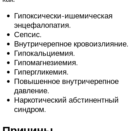
Гипоксически-ишемическая
энцефалопатия.
Сепсис.
Внутричерепное кровоизлияние.
Гипокальциемия.
Гипомагнезиемия.
Гипергликемия.
Повышенное внутричерепное
давление.
Наркотический абстинентный
синдром.
Причины