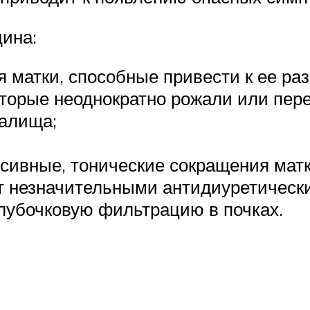
ина:
 матки, способные привести к ее ра
торые неоднократно рожали или пере
галища;
сивные, тонические сокращения матки
т незначительными антидиуретически
клубочковую фильтрацию в почках.