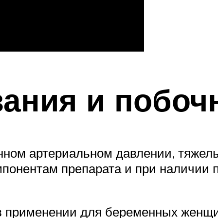
зания и побо
ном артериальном давлении, тяжелы
мпонентам препарата и при наличии 
в применении для беременных женщи