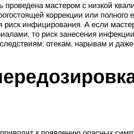
 проведена мастером с низкой квали
рогостоящей коррекции или полного е
я риск инфицирования. А если масте
алами, то риск занесения инфекции 
следствиям: отекам, нарывам и даже
передозировка
 приводит к появлению опасных симп