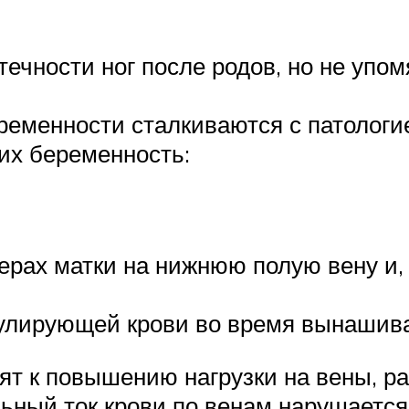
чности ног после родов, но не упом
еменности сталкиваются с патологие
их беременность:
рах матки на нижнюю полую вену и, 
кулирующей крови во время вынаши
ят к повышению нагрузки на вены, р
льный ток крови по венам нарушается,