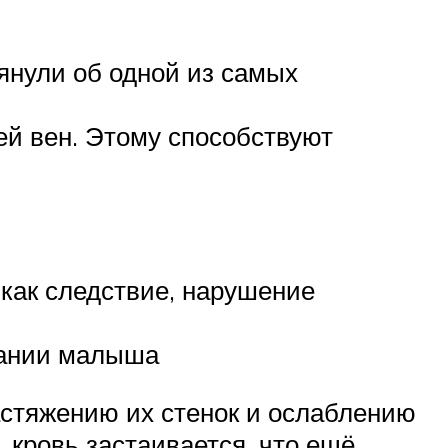
янули об одной из самых
й вен. Этому способствуют
как следствие, нарушение
вании малыша
астяжению их стенок и ослаблению
 кровь застаивается, что ещё