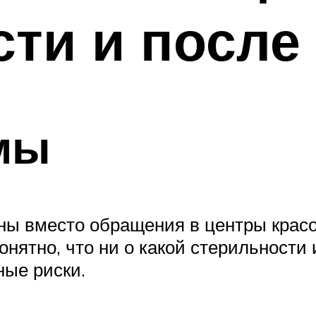
ти и после
мы
ны вместо обращения в центры крас
онятно, что ни о какой стерильности
ные риски.