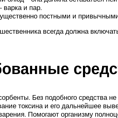
 варка и пар.
ущественно постными и привычными
шественника всегда должна включат
ованные средст
рбенты. Без подобного средства не 
вание токсина и его дальнейшее выве
арения. Помогают организму полноце