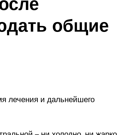
осле
юдать общие
емя лечения и дальнейшего
ральной – ни холодно, ни жарко.