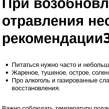
При возобновл
отравления не
рекомендации3
Питаться нужно часто и неболь
Жареное, тушеное, острое, солен
Про алкоголь и газированные сл
восстановления.
Важно соблюдать температуру подач