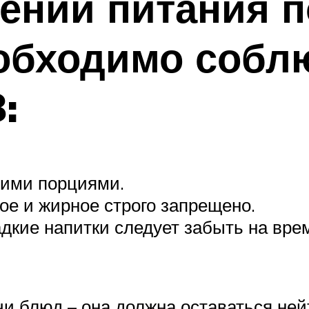
ении питания п
обходимо собл
:
шими порциями.
ое и жирное строго запрещено.
адкие напитки следует забыть на вр
и блюд – она должна оставаться нейт