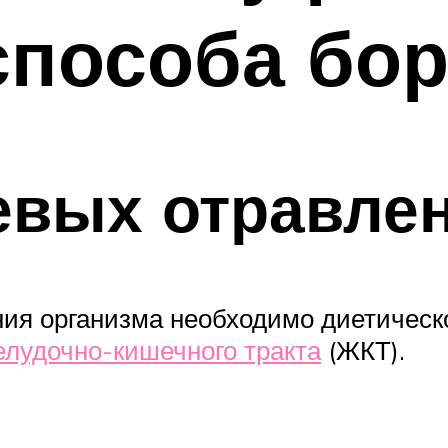
пособа бор
евых отравле
ния организма необходимо диетическ
елудочно-кишечного тракта
(ЖКТ).