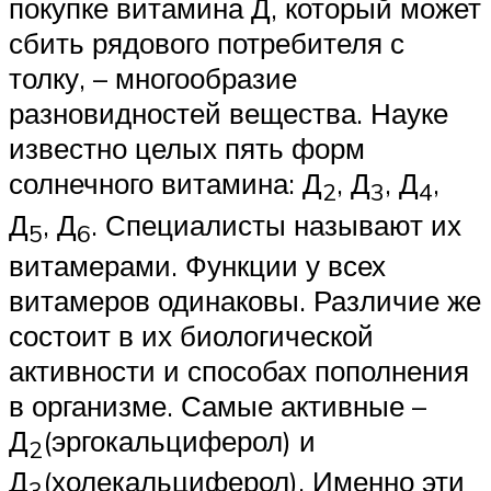
покупке витамина Д, который может
сбить рядового потребителя с
толку, – многообразие
разновидностей вещества. Науке
известно целых пять форм
солнечного витамина: Д
, Д
, Д
,
2
3
4
Д
, Д
. Специалисты называют их
5
6
витамерами. Функции у всех
витамеров одинаковы. Различие же
состоит в их биологической
активности и способах пополнения
в организме. Самые активные –
Д
(эргокальциферол) и
2
Д
(холекальциферол). Именно эти
3