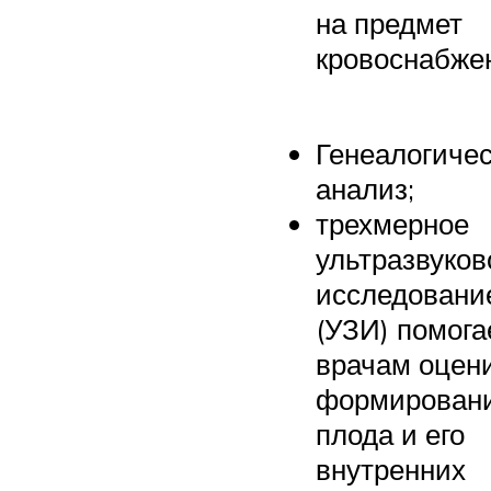
на предмет
кровоснабжен
Генеалогиче
анализ;
трехмерное
ультразвуков
исследовани
(УЗИ) помога
врачам оцен
формирован
плода и его
внутренних