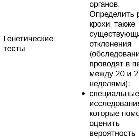
органов.
Определить 
крохи, также
существующ
Генетические
отклонения
тесты
(обследован
проводят в п
между 20 и 2
неделями);
специальны
исследовани
которые пом
оценить
вероятность