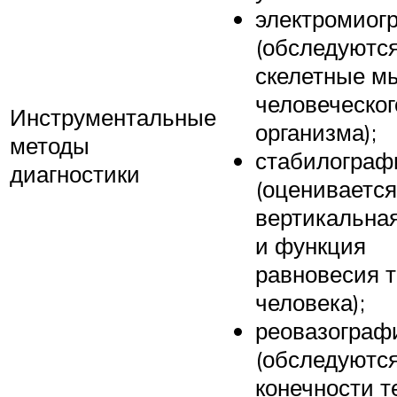
электромиог
(обследуютс
скелетные 
человеческог
Инструментальные
организма);
методы
стабилограф
диагностики
(оценивается
вертикальная
и функция
равновесия 
человека);
реовазограф
(обследуютс
конечности т