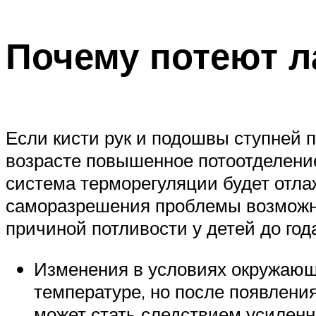
Почему потеют л
Если кисти рук и подошвы ступней п
возрасте повышенное потоотделение
система терморегуляции будет отла
саморазрешения проблемы возможно т
причиной потливости у детей до год
Изменения в условиях окружающ
температуре, но после появлени
может стать следствием усилен