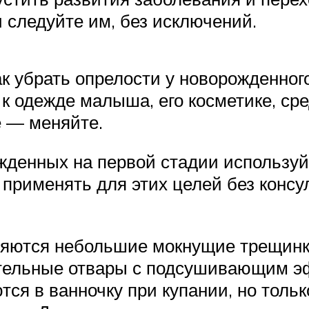
 следуйте им, без исключений.
ак убрать опрелости у новорожденного
 одежде малыша, его косметике, сред
е — меняйте.
жденных на первой стадии используйт
 применять для этих целей без консу
вляются небольшие мокнущие трещинк
ельные отвары с подсушивающим эф
ся в ванночку при купании, но только