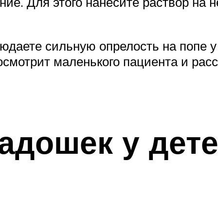
ние. Для этого нанесите раствор на 
юдаете сильную опрелость на попе у
осмотрит маленького пациента и расск
адошек у дет