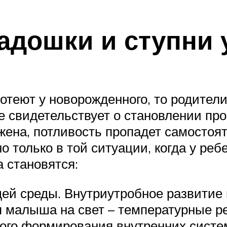
адошки и ступни 
отеют у новорожденного, то родители
 свидетельствует о становлении про
жена, потливость пропадет самостоя
олько в той ситуации, когда у ребе
а становятся:
ей среды. Внутриутробное развитие 
я малыша на свет – температурные р
ного формирования внутренних систе