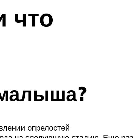
и что
 малыша?
влении опрелостей
хода на следующую стадию. Еще раз