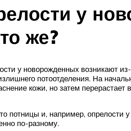
релости у но
то же?
ости у новорожденных возникают из-з
 излишнего потоотделения. На начал
аснение кожи, но затем перерастает 
о потницы и, например, опрелости у
енно по-разному.