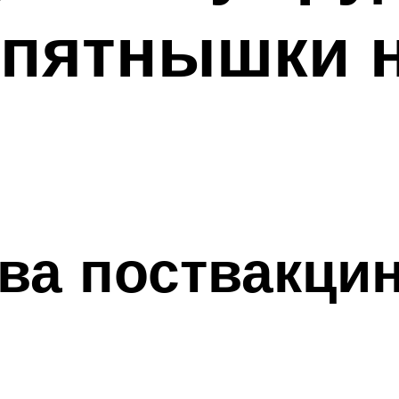
пятнышки н
тва поствакци