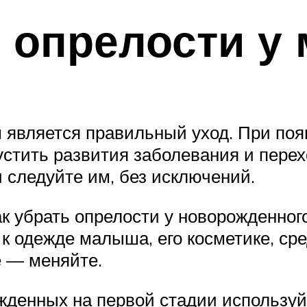
 опрелости у
 является правильный уход. При поя
устить развития заболевания и пере
 следуйте им, без исключений.
ак убрать опрелости у новорожденного
 одежде малыша, его косметике, сред
е — меняйте.
жденных на первой стадии используйт