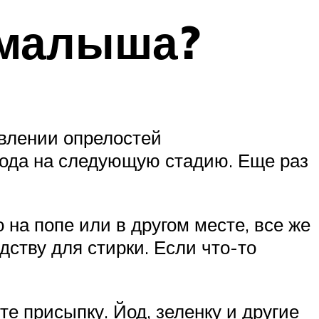
 малыша?
влении опрелостей
хода на следующую стадию. Еще раз
 на попе или в другом месте, все же
ству для стирки. Если что-то
е присыпку. Йод, зеленку и другие