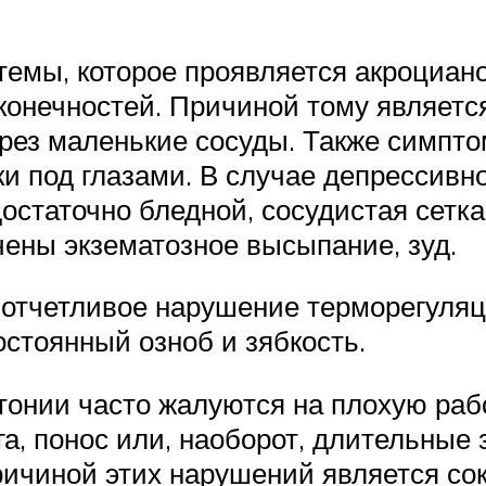
темы, которое проявляется акроциано
конечностей. Причиной тому являет
ерез маленькие сосуды. Также симпт
еки под глазами. В случае депрессив
достаточно бледной, сосудистая сетк
чены экзематозное высыпание, зуд.
отчетливое нарушение терморегуляци
остоянный озноб и зябкость.
тонии часто жалуются на плохую раб
га, понос или, наоборот, длительные 
ричиной этих нарушений является со