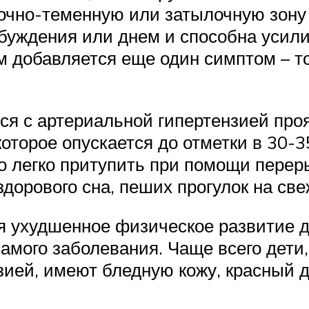
ылочно-теменную или затылочную зон
обуждения или днем и способна усил
м добавляется еще один симптом – то
я с артериальной гипертензией прояв
которое опускается до отметки в 30-3
 легко притупить при помощи переры
здорового сна, пеших прогулок на све
 ухудшенное физическое развитие де
самого заболевания. Чаще всего дети
нзией, имеют бледную кожу, красный