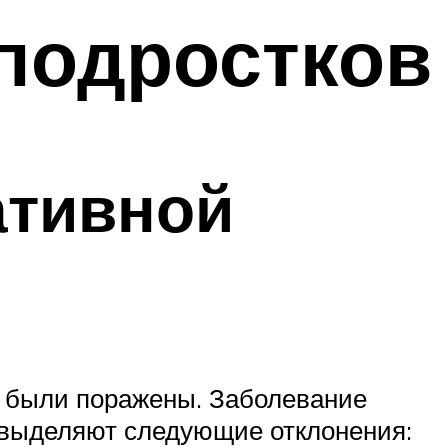
 подростков
ативной
н были поражены. Заболевание
й выделяют следующие отклонения: