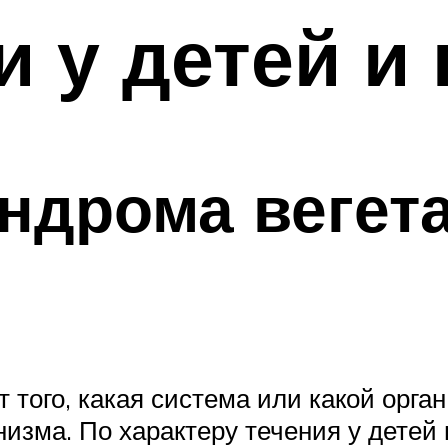
 у детей и
ндрома вегет
того, какая система или какой орга
низма. По характеру течения у дете