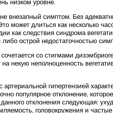
нь низком уровне.
не внезапный симптом. Без адекватн
то может длиться как несколько часо
ии как следствия синдрома вегетати
 либо острой недостаточностью симп
 сочетается со стигмами дизэмбриог
т на некую неполноценность вегетати
 с артериальной гипертензией харак
очно популярное отклонение, которо
данного отклонения следующая: ухуд
мляемость, головокружения и частые 