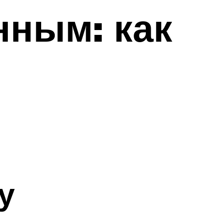
нным: как
у