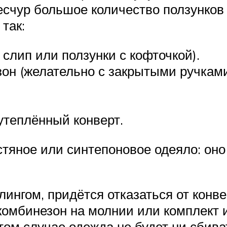
есчур большое количество ползунков
так:
слип или ползунки с кофточкой).
он (желательно с закрытыми ручками
утеплённый конверт.
стяное или синтепоновое одеяло: о
ингом, придётся отказаться от конв
комбинезон на молнии или комплект и
том случае одежда не будет ни сбива