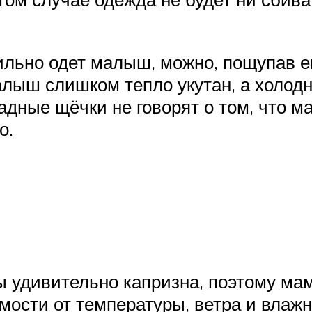
ильно одет малыш, можно, пощупав ег
малыш слишком тепло укутан, а холодн
дные щёчки не говорят о том, что ма
о.
ы удивительно капризна, поэтому ма
имости от температуры, ветра и влаж