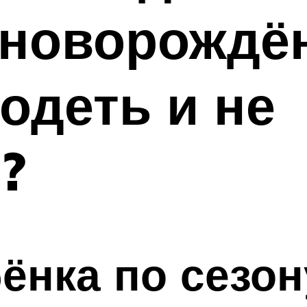
 новорождё
 одеть и не
?
бёнка по сезон