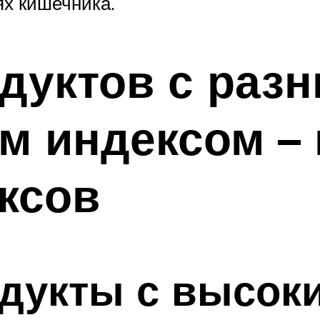
ях кишечника.
дуктов с раз
м индексом –
ксов
одукты с высок