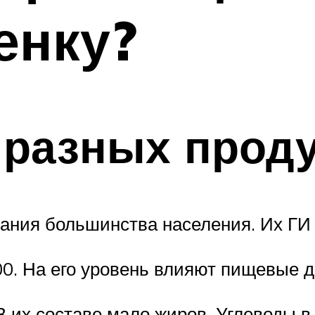
енку?
 разных прод
тания большинства населения. Их ГИ
. На его уровень влияют пищевые д
 В их составе мало жиров. Углеводы 