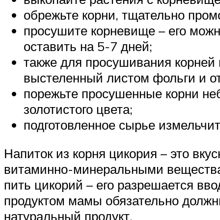
обрежьте корни, тщательно промо
просушите корневище – его мож
оставить на 5-7 дней;
также для просушивания корней 
выстеленный листом фольги и отп
порежьте просушенные корни неб
золотистого цвета;
подготовленное сырье измельчит
Напиток из корня цикория – это вку
витаминно-минеральными веществам
пить цикорий – его разрешается вво
продуктом мамы обязательно должн
натуральный продукт.