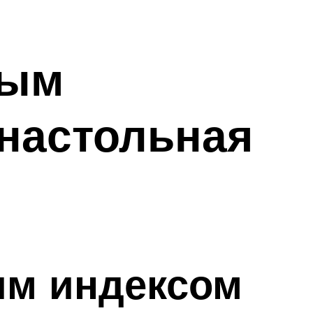
ным
 настольная
им индексом