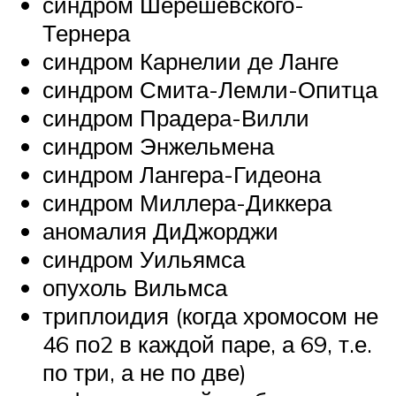
синдром Шерешевского-
Тернера
синдром Карнелии де Ланге
синдром Смита-Лемли-Опитца
синдром Прадера-Вилли
синдром Энжельмена
синдром Лангера-Гидеона
синдром Миллера-Диккера
аномалия ДиДжорджи
синдром Уильямса
опухоль Вильмса
триплоидия (когда хромосом не
46 по2 в каждой паре, а 69, т.е.
по три, а не по две)