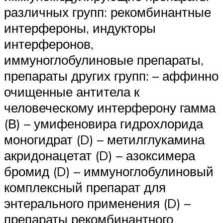
различных групп: рекомбинантные
интерфероны, индукторы
интерферонов,
иммуноглобулиновые препараты,
препараты других групп: – аффинно
очищенные антитела к
человеческому интерферону гамма
(В) – умифеновира гидрохлорида
моногидрат (D) – метилглукамина
акридонацетат (D) – азоксимера
бромид (D) – иммуноглобулиновый
комплексный препарат для
энтерального применения (D) –
препараты рекомбинантного