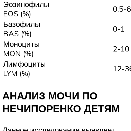
Эозинофилы
0.5-6
EOS (%)
Базофилы
0-1
BAS (%)
Моноциты
2-10
MON (%)
Лимфоциты
12-3
LYM (%)
АНАЛИЗ МОЧИ ПО
НЕЧИПОРЕНКО ДЕТЯМ
Данное исследование выявляет