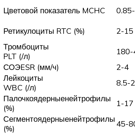
Цветовой показатель MCHC
0.85
Ретикулоциты RTC (%)
2-15
Тромбоциты
180-
PLT (/л)
СОЭESR (мм/ч)
2-4
Лейкоциты
8.5-2
WBC (/л)
Палочкоядерныенейтрофилы
1-17
(%)
Сегментоядерныенейтрофилы
45-8
(%)