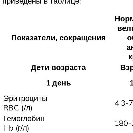
приведены в таблице:
Нор
вел
Показатели, сокращения
о
а
к
Дети возраста
Вз
1 день
Эритроциты
4.3-7
RBC (/л)
Гемоглобин
180-
Hb (г/л)