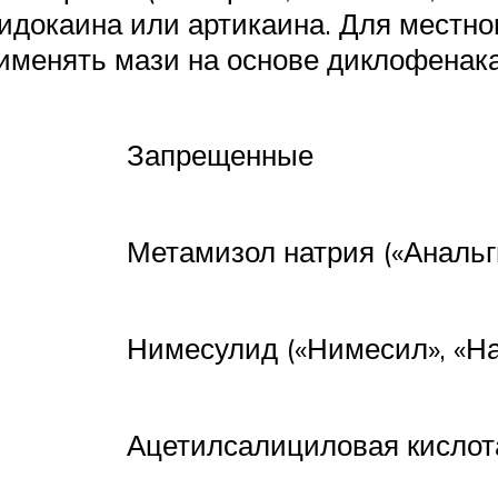
идокаина или артикаина. Для местно
именять мази на основе диклофенака
Запрещенные
Метамизол натрия («Анальг
Нимесулид («Нимесил», «На
Ацетилсалициловая кислота