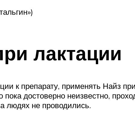
етальгин»)
при лактации
ции к препарату, применять Найз пр
о пока достоверно неизвестно, прохо
а людях не проводились.