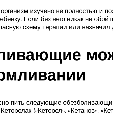
организм изучено не полностью и по
бенку. Если без него никак не обойт
пасную схему терапии или назначил 
оливающие мо
армливании
сно пить следующие обезболивающие
Кеторолак («Кеторол», «Кетанов», «Ке