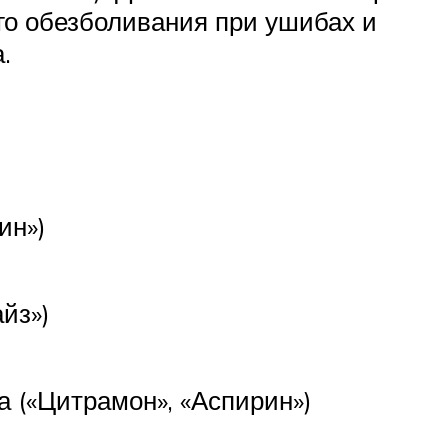
го обезболивания при ушибах и
.
ин»)
йз»)
 («Цитрамон», «Аспирин»)