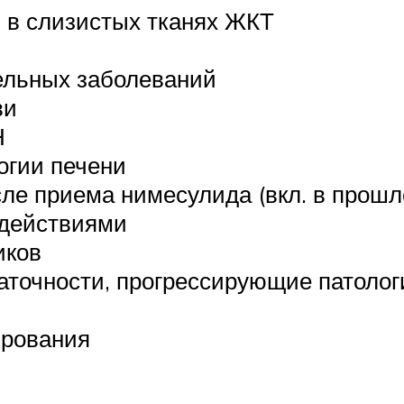
 в слизистых тканях ЖКТ
ельных заболеваний
ви
Н
огии печени
сле приема нимесулида (вкл. в прошл
 действиями
иков
аточности, прогрессирующие патолог
ирования