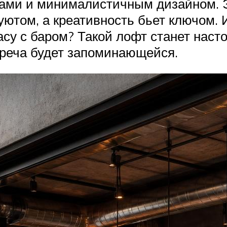
ами и минималистичным дизайном. 
ютом, а креативность бьет ключом. И
асу с баром? Такой лофт станет нас
треча будет запоминающейся.