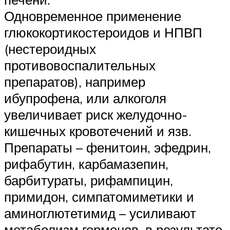
Одновременное применение
глюкокортикостероидов и НПВП
(нестероидных
противовоспалительных
препаратов), например
ибупрофена, или алкоголя
увеличивает риск желудочно-
кишечных кровотечений и язв.
Препараты – фенитоин, эфедрин,
рифабутин, карбамазепин,
барбитураты, рифампицин,
примидон, симпатомиметики и
аминоглютетимид – усиливают
метаболизм гормонов, в результате