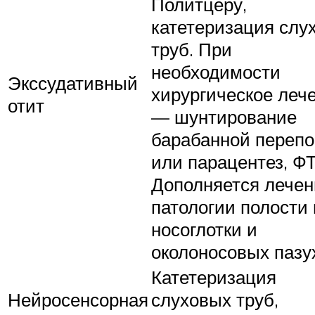
Политцеру,
катетеризация слу
труб. При
необходимости
Экссудативный
хирургическое леч
отит
— шунтирование
барабанной перепо
или парацентез, ФТ
Дополняется лече
патологии полости 
носоглотки и
околоносовых пазу
Катетеризация
Нейросенсорная
слуховых труб,