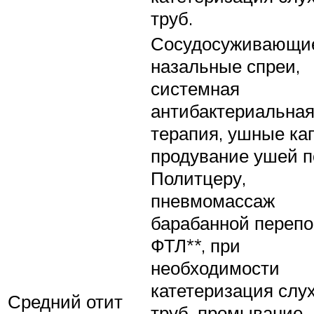
труб.
Сосудосуживающи
назальные спреи,
системная
антибактериальна
терапия, ушные ка
продувание ушей п
Политцеру,
пневмомассаж
барабанной перепо
ФТЛ**, при
необходимости
катетеризация слу
Средний отит
труб, промывание