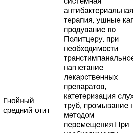
системная
антибактериальна
терапия, ушные ка
продувание по
Политцеру, при
необходимости
транстимпанально
нагнетание
лекарственных
препаратов,
катетеризация слу
Гнойный
труб, промывание 
средний отит
методом
перемещения.При