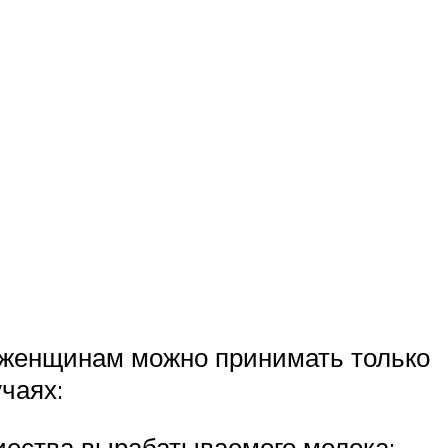
 женщинам можно принимать только
чаях:
иества вырабатываемого молока;