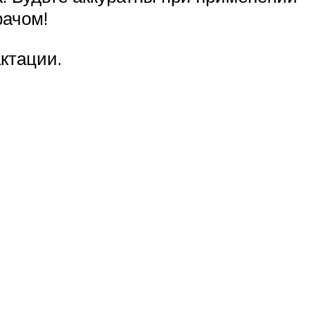
рачом!
ктации.