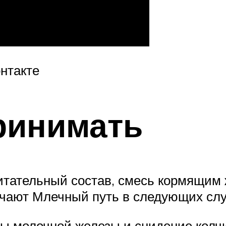
нтакте
принимать
питательный состав, смесь кормящим
ачают Млечный путь в следующих слу
ты молочной железы и снидение колч