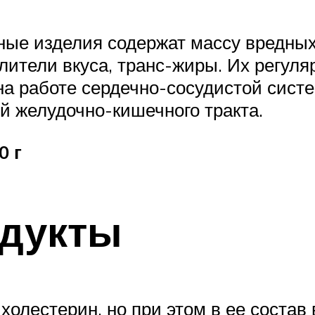
е изделия содержат массу вредных 
лители вкуса, транс-жиры. Их регул
на работе сердечно-сосудистой сист
й желудочно-кишечного тракта.
0 г
одукты
 холестерин, но при этом в ее соста