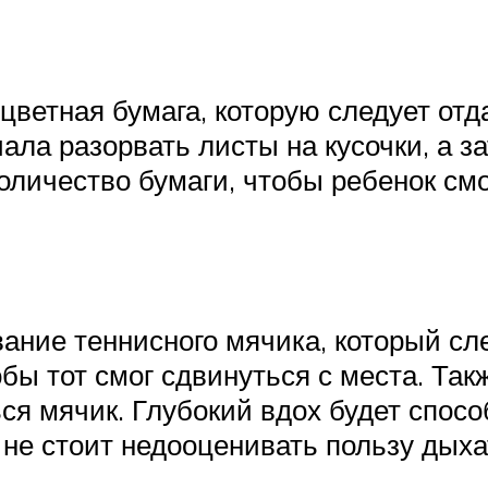
ветная бумага, которую следует отда
чала разорвать листы на кусочки, а з
оличество бумаги, чтобы ребенок смо
ание теннисного мячика, который сл
обы тот смог сдвинуться с места. Та
ься мячик. Глубокий вдох будет спос
 не стоит недооценивать пользу дых