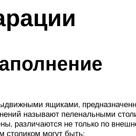
арации
наполнение
выдвижными ящиками, предназначенн
нений называют пеленальными столик
ы, различаются не только по внешне
 столиком могут быть: