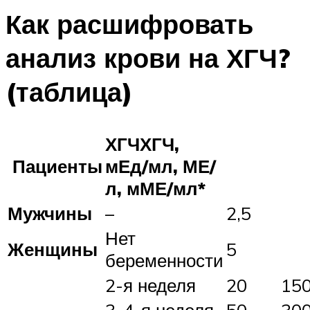
Как расшифровать
анализ крови на ХГЧ?
(таблица)
ХГЧХГЧ,
Пациенты
мЕд/мл, МЕ/
л, мМЕ/мл*
Мужчины
–
2,5
Нет
Женщины
5
беременности
2-я неделя
20
15
3-4-я неделя
50
30