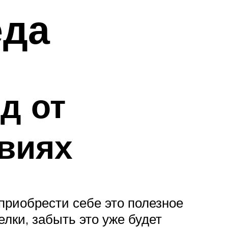
еда
д от
виях
приобрести себе это полезное
лки, забыть это уже будет