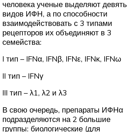
человека ученые выделяют девять
видов ИФН, а по способности
взаимодействовать с 3 типами
рецепторов их объединяют в 3
семейства:
I тип – IFNα, IFNβ, IFNε, IFNκ, IFNω
II тип – IFNγ
III тип – λ1, λ2 и λ3
В свою очередь, препараты ИФНα
подразделяются на 2 большие
группы: биологические (для