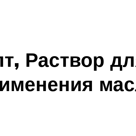
, Раствор дл
рименения ма