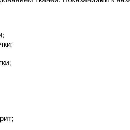
и;
чки;
ки;
рит;