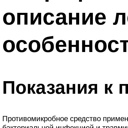
описание 
особеннос
Показания к
Противомикробное средство примен
бактериальной инфекцией и травми