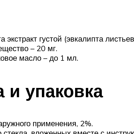
экстракт густой (эвкалипта листьев э
ещество – 20 мг.
овое масло – до 1 мл.
 и упаковка
аружного применения, 2%.
о стекла, вложенных вместе с инстр