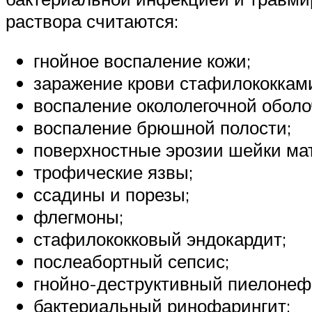
раствора считаются:
гнойное воспаление кожи;
заражение крови стафилококкам
воспаление окололегочной оболо
воспаление брюшной полости;
поверхностные эрозии шейки мат
трофические язвы;
ссадины и порезы;
флегмоны;
стафилококковый эндокардит;
послеабортный сепсис;
гнойно-деструктивный пиелонеф
бактериальный ринофарингит;