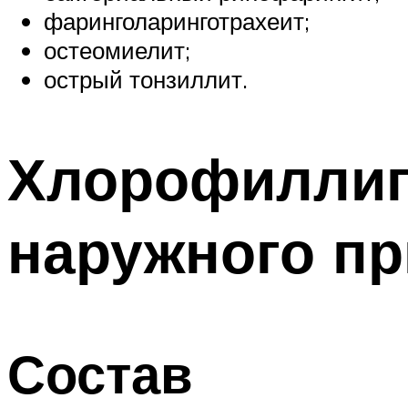
фаринголаринготрахеит;
остеомиелит;
острый тонзиллит.
Хлорофиллипт
наружного п
Состав