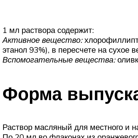
1 мл раствора содержит:
Активное вещество:
хлорофиллипта 
этанол 93%), в пересчете на сухое в
Вспомогательные вещества:
оливк
Форма выпуска
Раствор масляный для местного и н
По 20 мл во флаконах из оранжевог