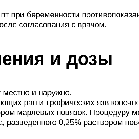
т при беременности противопоказан
осле согласования с врачом.
ения и дозы
местно и наружно.
ающих ран и трофических язв конеч
ром марлевых повязок. Процедуру м
, разведенного 0,25% раствором ново