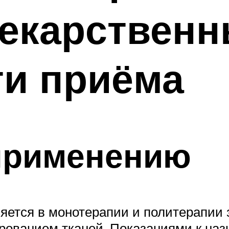
лекарственн
ти приёма
 применению
яется в монотерапии и политерапии 
рованием тканей. Показаниями к наз