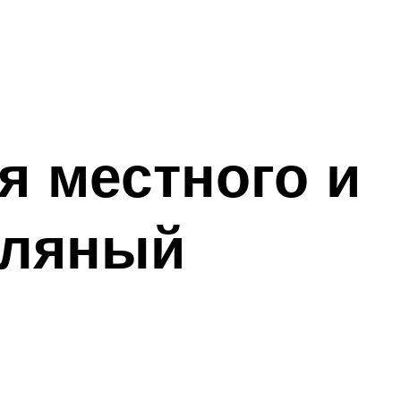
я местного и
сляный