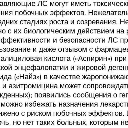
авляющие ЛС могут иметь токсическ
ения побочных эффектов. Нежелатель
оздних стадиях роста и созревания. 
о с их биологическим действием на 
фективности и безопасности ЛС про
ьзование и даже отзывом с фармацев
салициловая кислота («Аспирин») пр
кой энцефалопатии и жировой дегене
ида («Найз») в качестве жаропонижа
а и азитромицина может сопровождат
жденных); появились сообщения о ге
зможно избежать назначения лекарст
жено с риском побочных эффектов. 
чь, но нет таких больных, которым н