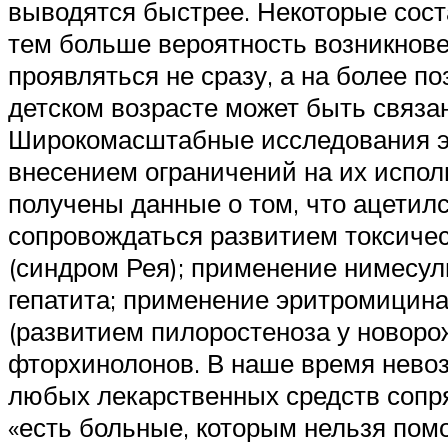
выводятся быстрее. Некоторые сост
тем больше вероятность возникнов
проявляться не сразу, а на более п
детском возрасте может быть связан
Широкомасштабные исследования эф
внесением ограничений на их испол
получены данные о том, что ацетил
сопровождаться развитием токсичес
(синдром Рея); применение нимесул
гепатита; применение эритромицин
(развитием пилоростеноза у новоро
фторхинолонов. В наше время нево
любых лекарственных средств сопря
«есть больные, которым нельзя помо