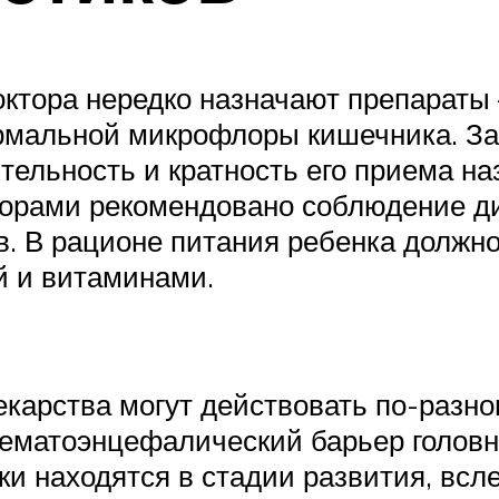
ктора нередко назначают препараты 
рмальной микрофлоры кишечника. Зач
ительность и кратность его приема на
кторами рекомендовано соблюдение д
ов. В рационе питания ребенка должн
й и витаминами.
екарства могут действовать по-разном
гематоэнцефалический барьер головн
ки находятся в стадии развития, всл