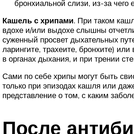
бронхиальной слизи, из-за чего 
Кашель с хрипами
. При таком каш
вдохе и/или выдохе слышны отчетлив
суженный просвет дыхательных путе
ларингите, трахеите, бронхите) ил
в органах дыхания, и при трении сте
Сами по себе хрипы могут быть сви
только при эпизодах кашля или даже
представление о том, с каким забол
После антиби