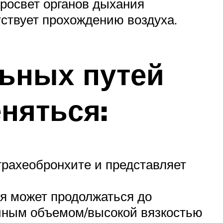
росвет органов дыхания
тствует прохождению воздуха.
льных путей
няться:
трахеобронхите и представляет
ая может продолжаться до
очным объемом/высокой вязкостью