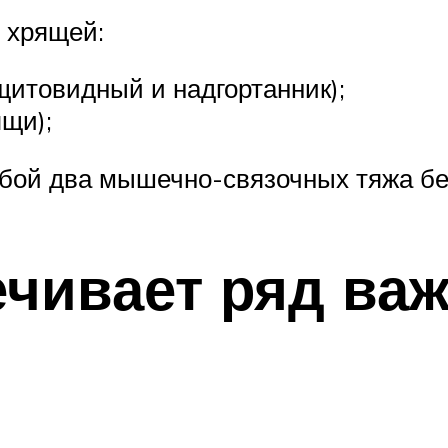
х хрящей:
щитовидный и надгортанник);
щи);
бой два мышечно-связочных тяжа бе
ечивает ряд ва