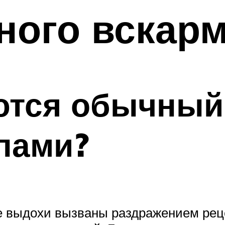
ного вскар
ются обычный
пами?
ие выдохи вызваны раздражением рец