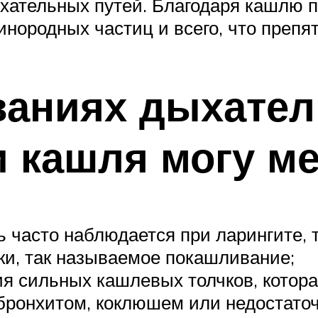
хательных путей. Благодаря кашлю п
инородных частиц и всего, что препя
ваниях дыхате
и кашля могу ме
часто наблюдается при ларингите, 
ки, так называемое покашливание;
я сильных кашлевых толчков, котор
н бронхитом, коклюшем или недостат