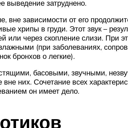
ее выведение затруднено.
ле, вне зависимости от его продолжи
ые хрипы в груди. Этот звук – резу
й или через скопление слизи. При э
и влажными (при заболеваниях, соп
нок бронхов о легкие).
стящими, басовыми, звучными, незву
 вне них. Сочетание всех характерис
еванием он имеет дело.
отиков