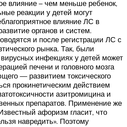
ое влияние – чем меньше ребенок,
ные реакции у детей могут
Неблагоприятное влияние ЛС в
развитие органов и систем.
водятся и после регистрации ЛС с
тического рынка. Так, были
и вирусных инфекциях у детей может
рацией печени и головного мозга
ющего — развитием токсического
ься прокинетическим действием
патотоксичности азитромицина и
венных препаратов. Применение же
Известный афоризм гласит, что
ельзя навредить». Поэтому