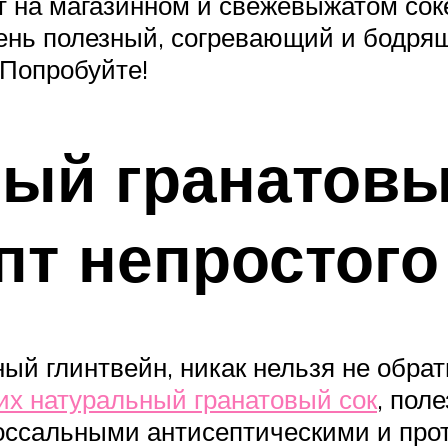
ят на магазинном и свежевыжатом сок
очень полезный, согревающий и бодря
 Попробуйте!
ый гранатовы
пт непростого
ный глинтвейн, никак нельзя не обра
х натуральный гранатовый сок
, пол
лоссальными антисептическими и пр