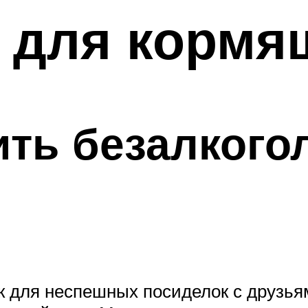
 для кормя
пить безалког
ок для неспешных посиделок с друзь