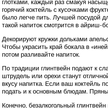
глотками, каждый раз смакуя насыщ
горячий коктейль с кусочками фрукт
было легче пить. Лучшей посудой дл
такой напиток смотрится в айриш-б
Декорируют кружки дольками апельси
Чтобы украсить край бокала в «иней»
потом разливайте напиток.
По традиции глинтвейн подают к сл
штрудель или орехи станут отличной
вкусу напитка. Если ваш коктейль п
подать и к основным блюдам. Пряный
Конечно, безалкогольный глинтвейн п