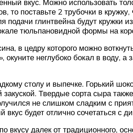
енный вкус. Можно использовать тол
ов, то поставьте 2 трубочки в кружку
я подачи глинтвейна будут кружки из 
окале тюльпановидной формы на коро
на, в цедру которого можно воткнуть
, окуните неглубоко бокал в воду, а 
адкому столу и выпечке. Горький шо
 закуской. Твердые сорта сыра также
олучился не слишком сладким с прият
 вкус будет отлично сочетаться с д
о вкусу далек от традиционного, осн