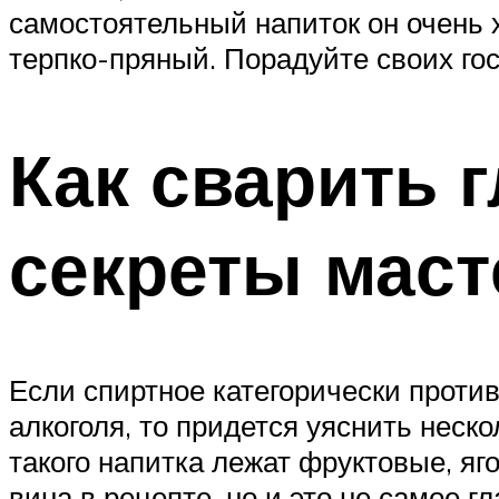
самостоятельный напиток он очень 
терпко-пряный. Порадуйте своих гос
Как сварить г
секреты маст
Если спиртное категорически проти
алкоголя, то придется уяснить неск
такого напитка лежат фруктовые, яг
вина в рецепте, но и это не самое