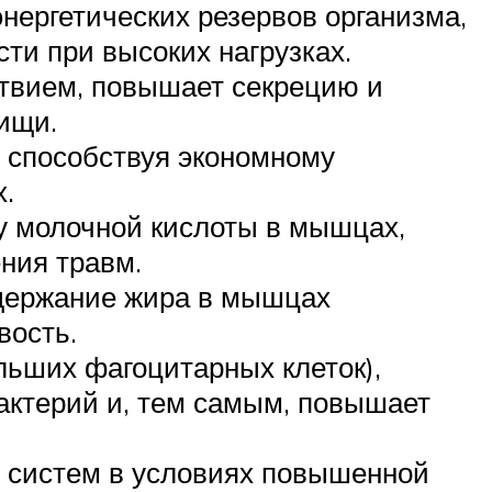
нергетических резервов организма,
и при высоких нагрузках.
твием, повышает секрецию и
ищи.
, способствуя экономному
.
у молочной кислоты в мышцах,
ния травм.
одержание жира в мышцах
вость.
льших фагоцитарных клеток),
бактерий и, тем самым, повышает
й систем в условиях повышенной