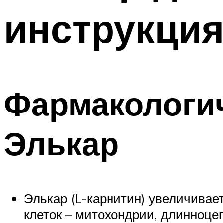
инструкци
Фармакологич
Элькар
Элькар (L-карнитин) увеличивает
клеток – митохондрии, длинноце