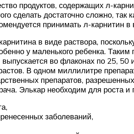
тво продуктов, содержащих л-карнит
того сделать достаточно сложно, так 
мендуется принимать л-карнитин в в
арнитина в виде раствора, поскольк
обенно у маленького ребенка. Таким 
й выпускается во флаконах по 25, 5
растов. В одном миллилитре препарат
арственных препаратов, разрешенных
рача. Элькар необходим для роста и 
а,
еренесенных заболеваний,