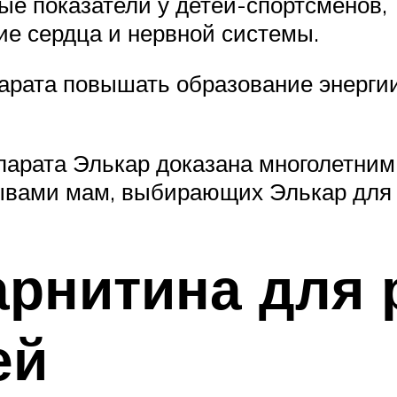
ые показатели у детей-спортсменов,
ие сердца и нервной системы.
парата повышать образование энергии
арата Элькар доказана многолетним 
ывами мам, выбирающих Элькар для 
арнитина для 
ей