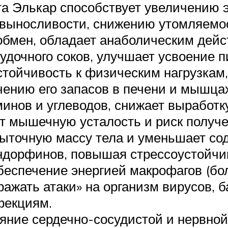
 Элькар способствует увеличению э
выносливости, снижению утомляемост
обмен, обладает анаболическим дейс
дочного соков, улучшает усвоение п
стойчивость к физическим нагрузкам
чению его запасов в печени и мышцах
инов и углеводов, снижает выработк
ет мышечную усталость и риск получе
збыточную массу тела и уменьшает с
ндорфинов, повышая стрессоустойчи
беспечение энергией макрофагов (бо
ражать атаки» на организм вирусов, 
фекциям.
яние сердечно-сосудистой и нервно