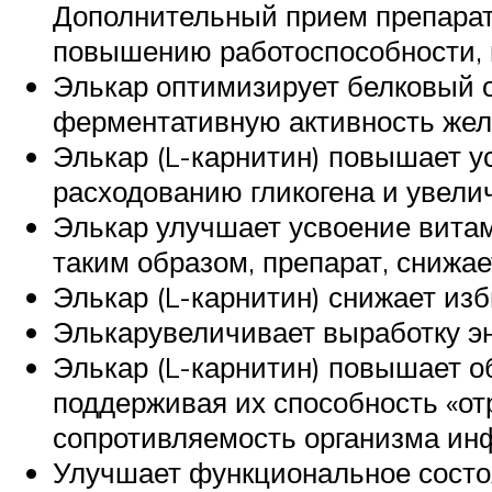
Дополнительный прием препарата
повышению работоспособности, 
Элькар оптимизирует белковый 
ферментативную активность желу
Элькар (L-карнитин) повышает у
расходованию гликогена и увели
Элькар улучшает усвоение витам
таким образом, препарат, снижа
Элькар (L-карнитин) снижает и
Элькарувеличивает выработку э
Элькар (L-карнитин) повышает о
поддерживая их способность «от
сопротивляемость организма ин
Улучшает функциональное состо