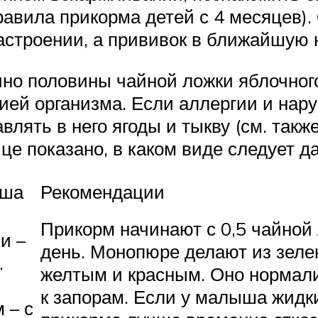
равила прикорма детей с 4 месяцев).
настроении, а прививок в ближайшую 
очно половины чайной ложки яблочног
ией организма. Если аллергии и нар
лять в него ягоды и тыкву (см. такж
це показано, в каком виде следует 
ыша
Рекомендации
Прикорм начинают с 0,5 чайной 
и –
день. Монопюре делают из зелен
.
желтым и красным. Оно нормализ
к запорам. Если у малыша жидкий
 – с