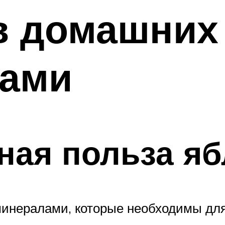
в домашних
ками
ная польза яб
минералами, которые необходимы для