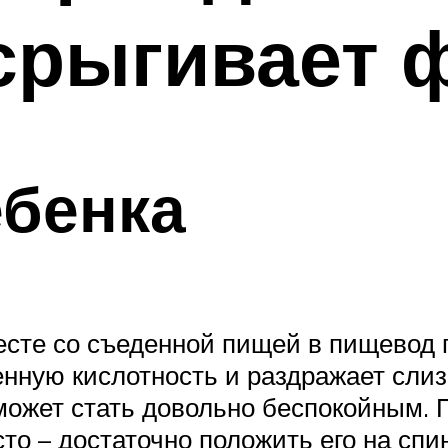
срыгивает 
ебенка
есте со съеденной пищей в пищевод
енную кислотность и раздражает сли
ожет стать довольно беспокойным. П
о – достаточно положить его на спи