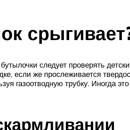
ок срыгивает
 бутылочки следует проверять детск
рядке, если же прослеживается тверд
зуя газоотводную трубку. Иногда это
скармливании