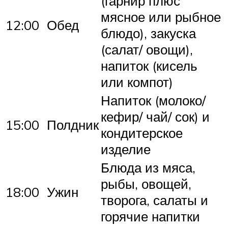
(гарнир плюс
мясное или рыбное
12:00
Обед
блюдо), закуска
(салат/ овощи),
напиток (кисель
или компот)
Напиток (молоко/
кефир/ чай/ сок) и
15:00
Полдник
кондитерское
изделие
Блюда из мяса,
рыбы, овощей,
18:00
Ужин
творога, салаты и
горячие напитки