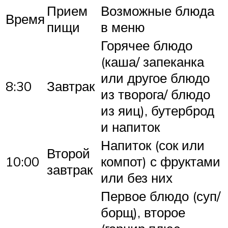
Прием
Возможные блюда
Время
пищи
в меню
Горячее блюдо
(каша/ запеканка
или другое блюдо
8:30
Завтрак
из творога/ блюдо
из яиц), бутерброд
и напиток
Напиток (сок или
Второй
10:00
компот) с фруктами
завтрак
или без них
Первое блюдо (суп/
борщ), второе