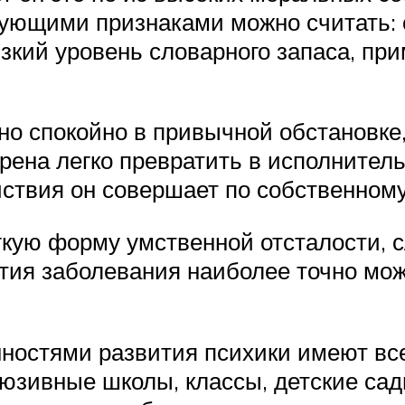
ующими признаками можно считать: 
зкий уровень словарного запаса, пр
но спокойно в привычной обстановк
ена легко превратить в исполнительн
ействия он совершает по собственном
гкую форму умственной отсталости, 
ия заболевания наиболее точно мож
нностями развития психики имеют вс
люзивные школы, классы, детские са