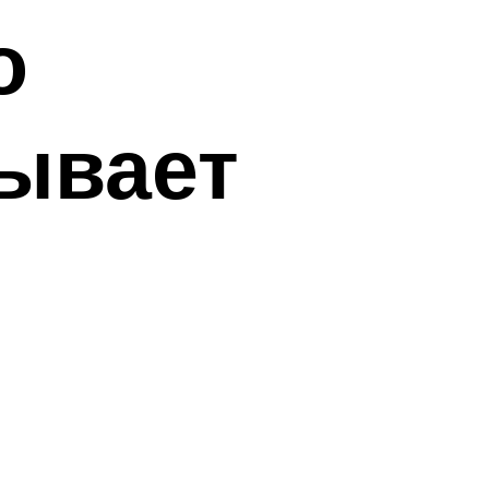
о
ывает