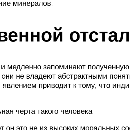
ние минералов.
венной отста
ии медленно запоминают полученную
, они не владеют абстрактными поня
явлением приводит к тому, что инди
ная черта такого человека
т он это не из высоких моральных со