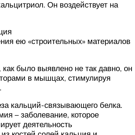
кальцитриол. Он воздействует на
ция
ения ею «строительных» материалов
 как было выявлено не так давно, он
пторами в мышцах, стимулируя
.
еза кальций-связывающего белка.
ия – заболевание, которое
лирует деятельность
из костей солей кальция и