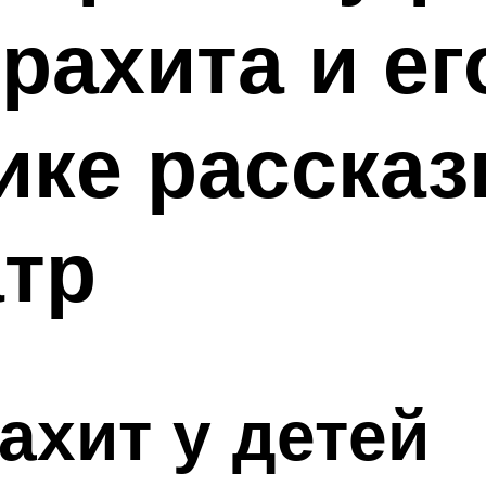
рахита и ег
ике рассказ
атр
ахит у детей