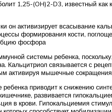
олит 1,25-(OH)2-D3, известный как 
шки он активизирует всасывание каль
роцессы формирования кости, поглощ
орбцию фосфора
мунной системы ребенка, поскольку,
на. Кальцитриол связывается с реце
мым активируя мышечные сокращения
е ребенка приводит к снижению синт
ишечнике, развивается гипокальцием
ция в крови. Гипокальциемия стиму
 которых способствует мобилизации 