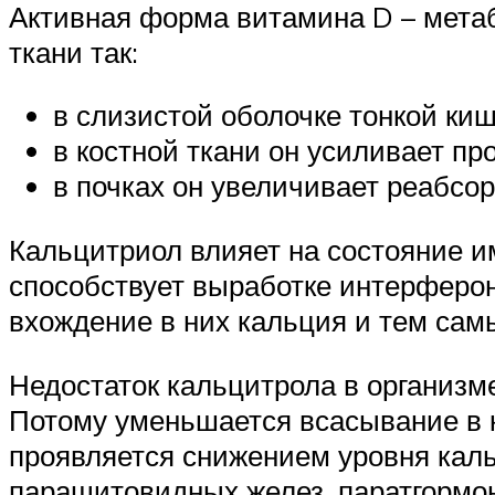
Активная форма витамина D – метаб
ткани так:
в слизистой оболочке тонкой ки
в костной ткани он усиливает п
в почках он увеличивает реабс
Кальцитриол влияет на состояние им
способствует выработке интерферо
вхождение в них кальция и тем са
Недостаток кальцитрола в организм
Потому уменьшается всасывание в к
проявляется снижением уровня каль
паращитовидных желез, паратгормон