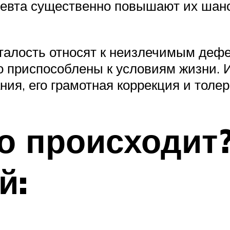
певта существенно повышают их ша
сталость относят к неизлечимым дефе
о приспособлены к условиям жизни. 
ния, его грамотная коррекция и тол
то происходит
й: