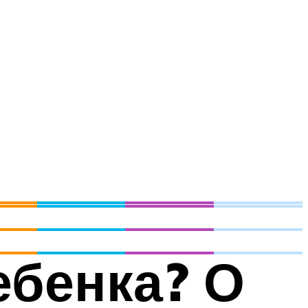
ебенка? О