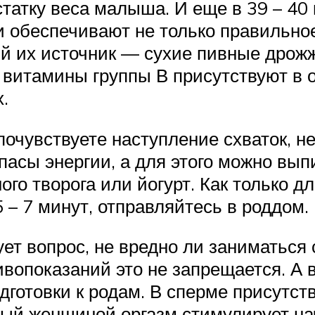
статку веса малыша. И еще в 39 – 4
 обеспечивают не только правильное
 их источник — сухие пивные дрожж
 витамины группы В присутствуют в о
.
очувствуете наступление схваток, н
асы энергии, а для этого можно выпи
го творога или йогурт. Как только д
– 7 минут, отправляйтесь в роддом.
т вопрос, не вредно ли заниматься 
вопоказаний это не запрещается. А 
дготовки к родам. В сперме присутст
ный женщиной оргазм стимулирует на