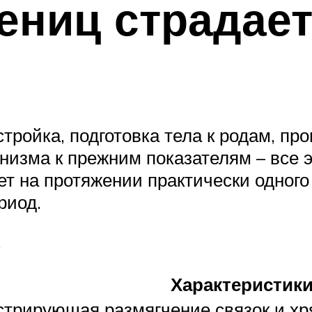
ениц страдает
тройка, подготовка тела к родам, пр
низма к прежним показателям – все 
т на протяжении практически одного 
риод.
.
Характеристик
стрирующая размягчение связок и х