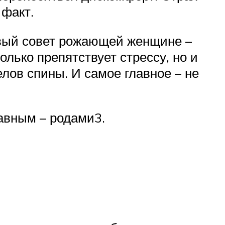
 факт.
вый совет рожающей женщине –
лько препятствует стрессу, но и
лов спины. И самое главное – не
авным – родами3.