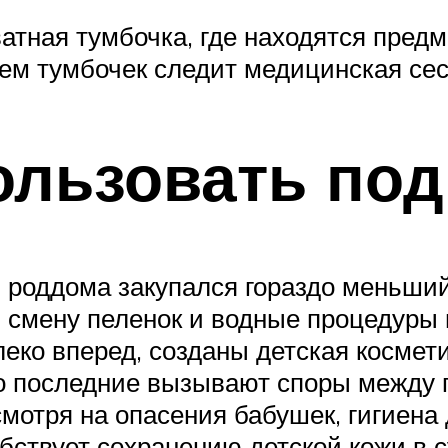
атная тумбочка, где находятся предм
ием тумбочек следит медицинская сес
ользовать под
 роддома закупался гораздо меньший
 смену пеленок и водные процедуры
о вперед, созданы детская косметик
нно последние вызывают споры между
мотря на опасения бабушек, гигиена
обствует сохранению детской кожи в 