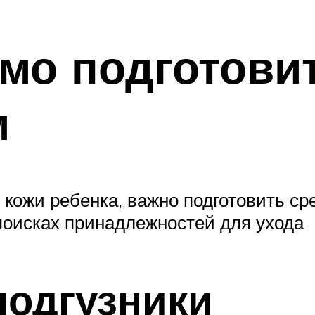
мо подготови
м
кожи ребенка, важно подготовить сре
 поисках принадлежностей для ухода
одгузники