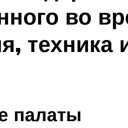
нного во вр
, техника 
е палаты