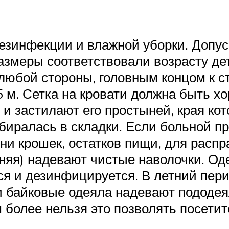
езинфекции и влажной уборки. Допу
азмеры соответствовали возрасту дет
 любой стороны, головным концом к 
 м. Сетка на кровати должна быть хо
 и застилают его простыней, края ко
биралась в складки. Если больной пр
ни крошек, остатков пищи, для распр
рхняя) надевают чистые наволочки. О
ся и дезинфицируется. В летний пери
 байковые одеяла надевают пододея
м более нельзя это позволять посети