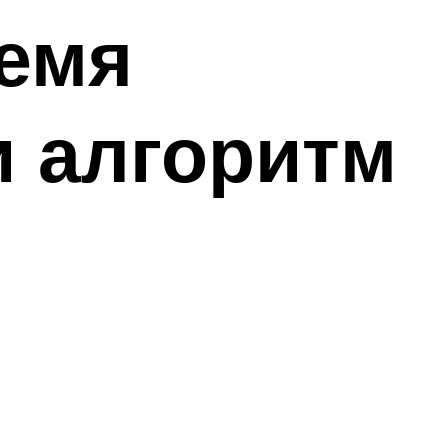
емя
и алгоритм