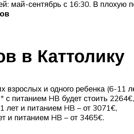
й: май-сентябрь с 16:30. В плохую п
тов
ов в Каттолику
оих взрослых и одного ребенка (6-11 
* с питанием HB будет стоить 2264€
11 лет и питанием HB – от 3071€,
ет и питанием HB – от 3465€.