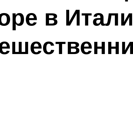
оре в Итал
тешественн