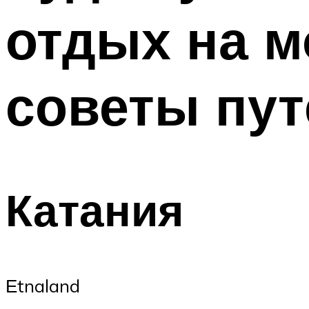
отдых на м
советы пу
Катания
Еtnaland