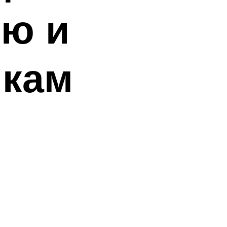
ию и
икам