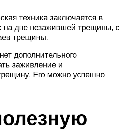
кая техника заключается в
 на дне незажившей трещины, с
аев трещины.
нет дополнительного
ать заживление и
трещину. Его можно успешно
полезную