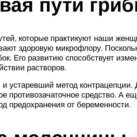
вая пути гриб
ей, которые практикуют наши женщи
вают здоровую микрофлору. Поскольку
бок. Его развитию способствует изме
йствии растворов.
 и устаревший метод контрацепции. 
е противозачаточное средство. А еще
од предохранения от беременности.