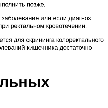
ыполнить позже.
 заболевание или если диагноз
при ректальном кровотечении.
ется для скрининга колоректального
болеваний кишечника достаточно
альных