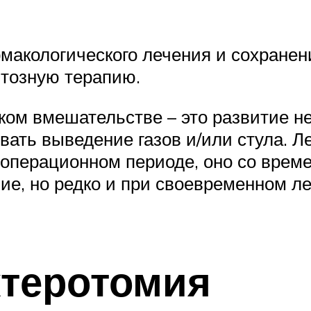
макологического лечения и сохранени
нтозную терапию.
ком вмешательстве – это развитие н
вать выведение газов и/или стула. Л
перационном периоде, оно со време
е, но редко и при своевременном ле
теротомия