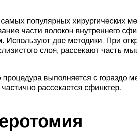
 самых популярных хирургических ме
ание части волокон внутреннего сфин
м. Используют две методики. При от
одслизистого слоя, рассекают часть
 процедура выполняется с гораздо ме
м частично рассекается сфинктер.
теротомия