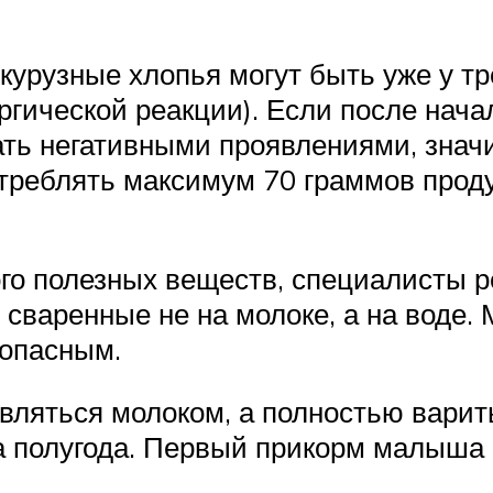
укурузные хлопья могут быть уже у т
гической реакции). Если после нача
ать негативными проявлениями, знач
треблять максимум 70 граммов проду
ного полезных веществ, специалисты 
 сваренные не на молоке, а на воде.
 опасным.
вляться молоком, а полностью варит
а полугода. Первый прикорм малыша