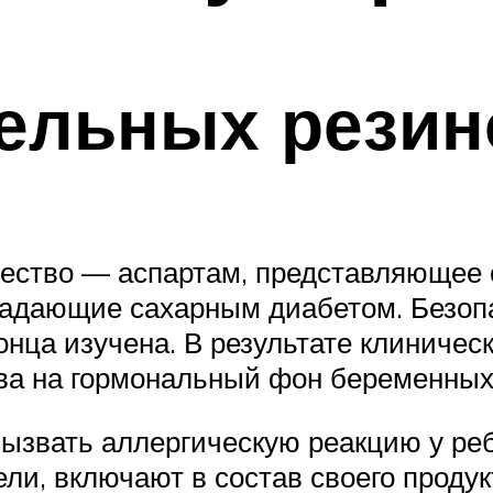
ельных резин
ество — аспартам, представляющее 
радающие сахарным диабетом. Безоп
онца изучена. В результате клиниче
тва на гормональный фон беременны
вызвать аллергическую реакцию у реб
ли, включают в состав своего проду