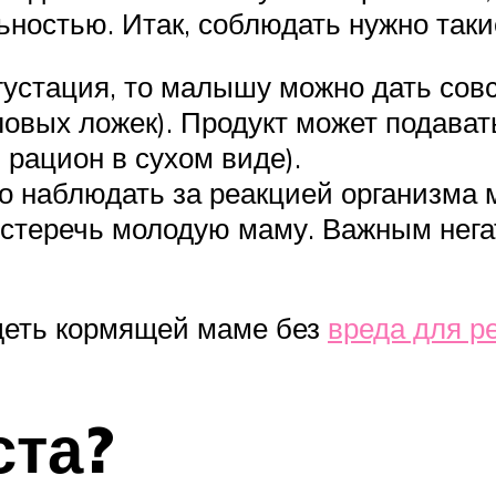
ностью. Итак, соблюдать нужно таки
густация, то малышу можно дать сов
овых ложек). Продукт может подават
 рацион в сухом виде).
но наблюдать за реакцией организм
стеречь молодую маму. Важным нег
удеть кормящей маме без
вреда для р
ста?