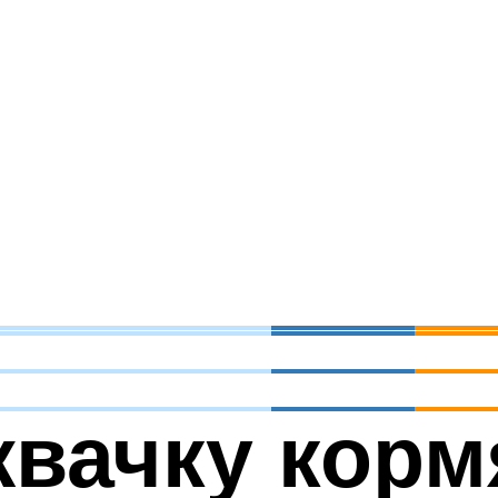
жвачку кор