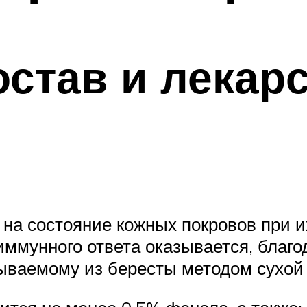
став и лекар
на состояние кожных покровов при 
ммунного ответа оказывается, благ
ываемому из бересты методом сухой 