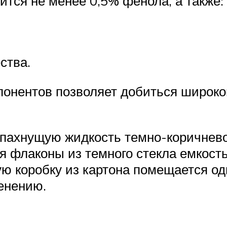
ится не менее 0,5% фенола, а также:
ства.
онентов позволяет добиться широко
 пахнущую жидкость темно-коричнево
 флаконы из темного стекла емкостью
 коробку из картона помещается од
енению.