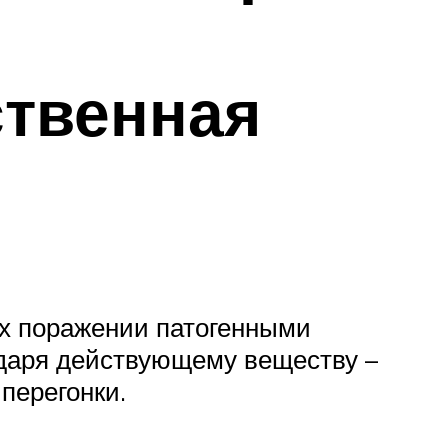
ственная
их поражении патогенными
одаря действующему веществу –
перегонки.