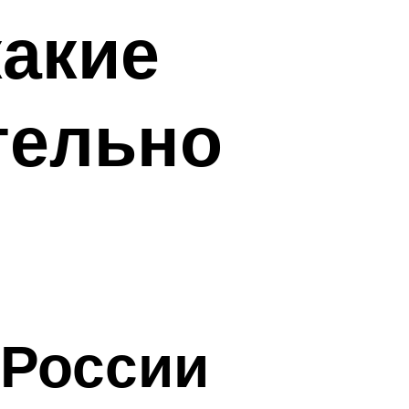
какие
тельно
 России