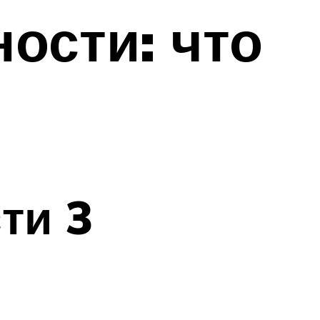
ости: что
ти 3