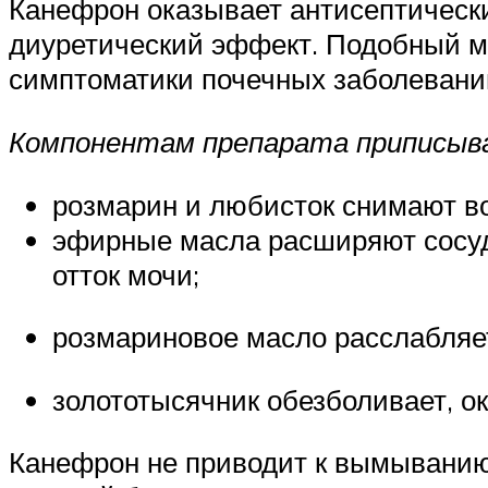
Канефрон оказывает антисептически
диуретический эффект. Подобный ме
симптоматики почечных заболеваний
Компонентам препарата приписы
розмарин и любисток снимают в
эфирные масла расширяют сосуды
отток мочи;
розмариновое масло расслабляет
золототысячник обезболивает, о
Канефрон не приводит к вымыванию