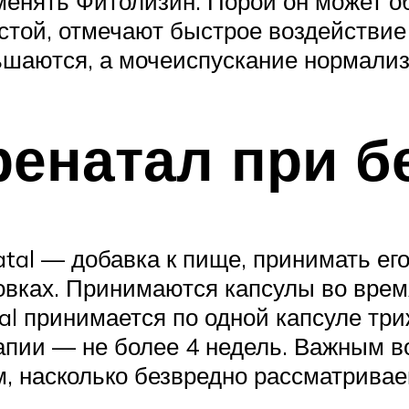
енять Фитолизин. Порой он может об
той, отмечают быстрое воздействие 
ьшаются, а мочеиспускание нормализ
ренатал при б
tal — добавка к пище, принимать его
овках. Принимаются капсулы во время
l принимается по одной капсуле три
рапии — не более 4 недель. Важным 
м, насколько безвредно рассматривае