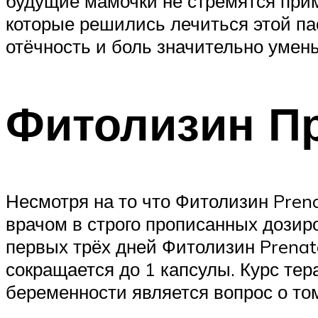
будущие мамочки не стремятся прим
которые решились лечиться этой пас
отёчность и боль значительно умен
Фитолизин П
Несмотря на то что Фитолизин Prena
врачом в строго прописанных дозир
первых трёх дней Фитолизин Prenata
сокращается до 1 капсулы. Курс те
беременности является вопрос о то