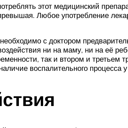
употреблять этот медицинский препар
е превышая. Любое употребление лека
еобходимо с доктором предваритель
 воздействия ни на маму, ни на её р
ременности, так и втором и третьем 
наличие воспалительного процесса у
йствия