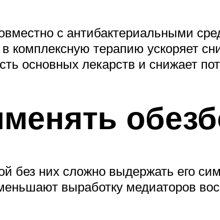
вместно с антибактериальными сред
а в комплексную терапию ускоряет 
ть основных лекарств и снижает пот
именять обез
рой без них сложно выдержать его с
 уменьшают выработку медиаторов во