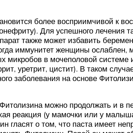
ановится более восприимчивой к во
лонефриту). Для успешного лечения 
арат также может избавить беременн
когда иммунитет женщины ослаблен, 
ых микробов в мочеполовой системе
ит, уретрит, цистит). В таком случа
ого заболевания на основе Фитолизи
 Фитолизина можно продолжать и в п
кая реакция (у мамочки или у малыша
н гласят о том, что паста имеет неп