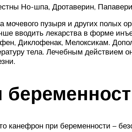
естны Но-шпа, Дротаверин, Папавери
мочевого пузыря и других полых орг
чше вводить лекарства в форме инъе
фен, Диклофенак, Мелоксикам. Допо
ературу тела. Лечебным действием о
зни.
и беременност
то канефрон при беременности – без