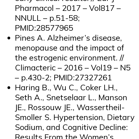
Pharmacol – 2017 – Vol817 –
NNULL – p.51-58;
PMID:28577965
Pines A. Alzheimer’s disease,
menopause and the impact of
the estrogenic environment. //
Climacteric – 2016 – Vol19 – N5
– p.430-2; PMID:27327261
Haring B., Wu C., Coker LH.,
Seth A., Snetselaar L., Manson
JE., Rossouw JE., Wassertheil-
Smoller S. Hypertension, Dietary
Sodium, and Cognitive Decline:
Results From the Women’s