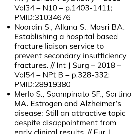
Vol34 – N10 – p.1403-1411;
PMID:31034676
Noordin S., Allana S., Masri BA.
Establishing a hospital based
fracture liaison service to
prevent secondary insufficiency
fractures. // Int J Surg – 2018 –
Vol54 – NPt B – p.328-332;
PMID:28919380
Merlo S., Spampinato SF., Sortino
MA. Estrogen and Alzheimer’s
disease: Still an attractive topic
despite disappointment from
early clinical results. // Eur J