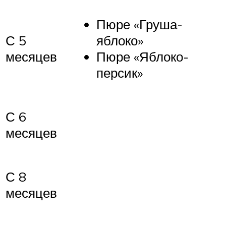
Пюре «Груша-
С 5
яблоко»
месяцев
Пюре «Яблоко-
персик»
С 6
месяцев
С 8
месяцев