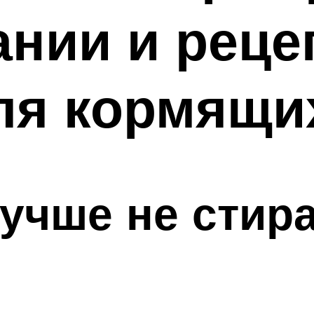
нии и реце
ля кормящи
лучше не стир