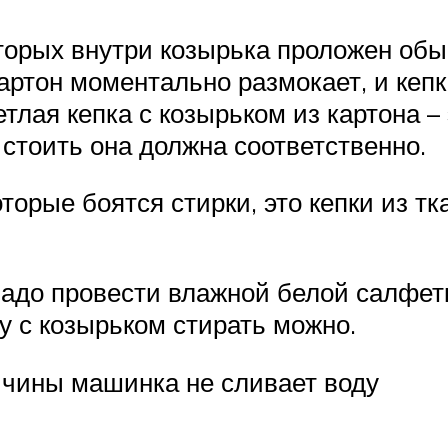
торых внутри козырька проложен обыч
артон моментально размокает, и кепк
етлая кепка с козырьком из картона –
 стоить она должна соответственно.
торые боятся стирки, это кепки из тк
надо провести влажной белой салфетк
у с козырьком стирать можно.
ичины машинка не сливает воду