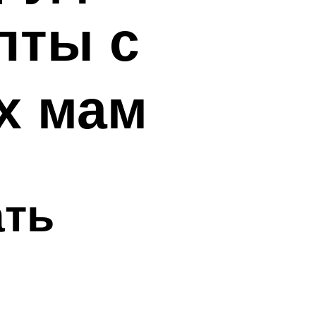
пты с
х мам
ать